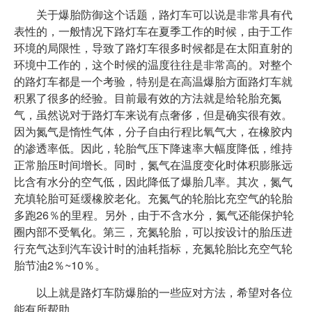
关于爆胎防御这个话题，路灯车可以说是非常具有代
表性的，一般情况下路灯车在夏季工作的时候，由于工作
环境的局限性，导致了路灯车很多时候都是在太阳直射的
环境中工作的，这个时候的温度往往是非常高的。对整个
的路灯车都是一个考验，特别是在高温爆胎方面路灯车就
积累了很多的经验。目前最有效的方法就是给轮胎充氮
气，虽然说对于路灯车来说有点奢侈，但是确实很有效。
因为氮气是惰性气体，分子自由行程比氧气大，在橡胶内
的渗透率低。因此，轮胎气压下降速率大幅度降低，维持
正常胎压时间增长。同时，氮气在温度变化时体积膨胀远
比含有水分的空气低，因此降低了爆胎几率。其次，氮气
充填轮胎可延缓橡胶老化。充氮气的轮胎比充空气的轮胎
多跑26％的里程。另外，由于不含水分，氮气还能保护轮
圈内部不受氧化。第三，充氮轮胎，可以按设计的胎压进
行充气达到汽车设计时的油耗指标，充氮轮胎比充空气轮
胎节油2％~10％。
以上就是路灯车防爆胎的一些应对方法，希望对各位
能有所帮助。