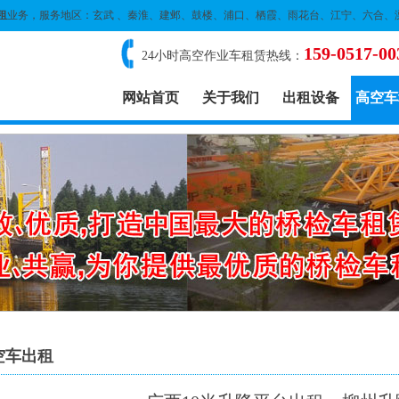
租
业务，服务地区：玄武 、秦淮、建邺、鼓楼、浦口、栖霞、雨花台、江宁、六合、
159-0517-00
24小时高空作业车租赁热线：
网站首页
关于我们
出租设备
高空车
空车出租