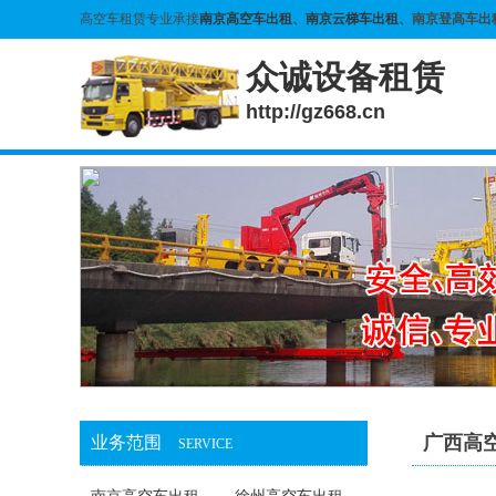
高空车租赁专业承接
南京高空车出租
、
南京云梯车出租
、南京登高车出
众诚设备租赁
http://gz668.cn
广西高
业务范围
SERVICE