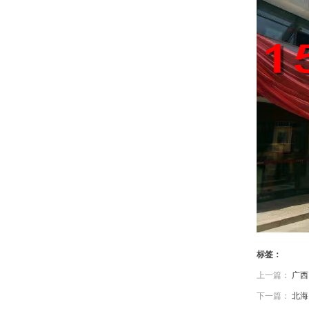
标签：
上一篇：
广西
下一篇：
北海