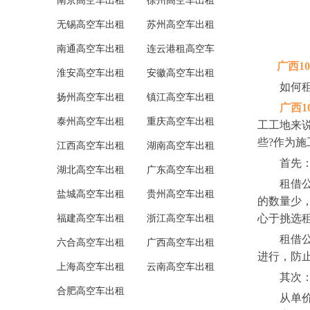
南京高空车出租
徐州高空车出租
无锡高空车出租
苏州高空车出租
南通高空车出租
连云港租高空车
广西10米
淮安高空车出租
安徽高空车出租
如何租赁
扬州高空车出租
镇江高空车出租
广西1
泰州高空车出租
重庆高空车出租
工工地来
些?作为
江西高空车出租
湖南高空车出租
首先：升
湖北高空车出租
广东高空车出租
租借公司
盐城高空车出租
贵州高空车出租
的数量少
心于挑选
福建高空车出租
浙江高空车出租
租借公司
六合高空车出租
广西高空车出租
进行，防
上海高空车出租
云南高空车出租
其次：依
合肥高空车出租
从单价上